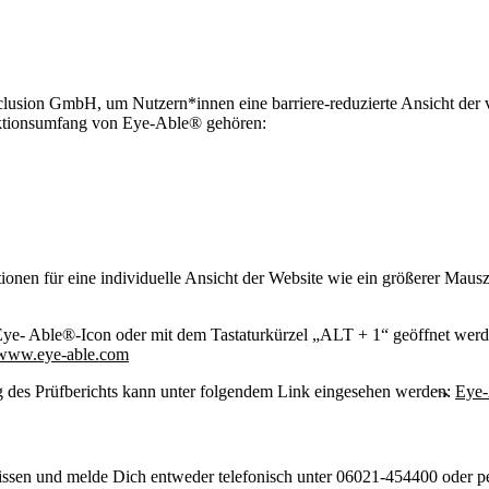
sion GmbH, um Nutzern*innen eine barriere-reduzierte Ansicht der vis
nktionsumfang von Eye-Able® gehören:
en für eine individuelle Ansicht der Website wie ein größerer Mausze
ye- Able®-Icon oder mit dem Tastaturkürzel „ALT + 1“ geöffnet werde
www.eye-able.com
es Prüfberichts kann unter folgendem Link eingesehen werden:
Eye-
 wissen und melde Dich entweder telefonisch unter 06021-454400 oder p