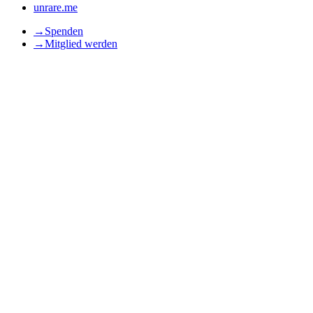
unrare.me
→
Spenden
→
Mitglied werden