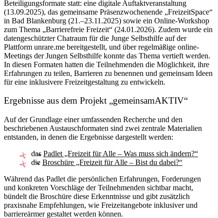
Beteiligungsformate statt: eine digitale Auftaktveranstaltung
(13.09.2025), das gemeinsame Präsenzwochenende „FreizeitSpace“
in Bad Blankenburg (21.–23.11.2025) sowie ein Online-Workshop
zum Thema „Barrierefreie Freizeit“ (24.01.2026). Zudem wurde ein
datengeschützter Chatraum für die Junge Selbsthilfe auf der
Plattform unrare.me bereitgestellt, und über regelmäßige online-
Meetings der Jungen Selbsthilfe konnte das Thema vertieft werden.
In diesen Formaten hatten die Teilnehmenden die Möglichkeit, ihre
Erfahrungen zu teilen, Barrieren zu benennen und gemeinsam Ideen
für eine inklusivere Freizeitgestaltung zu entwickeln.
Ergebnisse aus dem Projekt „gemeinsamAKTIV“
Auf der Grundlage einer umfassenden Recherche und den
beschriebenen Austauschformaten sind zwei zentrale Materialien
entstanden, in denen die Ergebnisse dargestellt werden:
das
Padlet „Freizeit für Alle – Was muss sich ändern?“
die
Broschüre „Freizeit für Alle – Bist du dabei?“
Während das Padlet die persönlichen Erfahrungen, Forderungen
und konkreten Vorschläge der Teilnehmenden sichtbar macht,
bündelt die Broschüre diese Erkenntnisse und gibt zusätzlich
praxisnahe Empfehlungen, wie Freizeitangebote inklusiver und
barriereärmer gestaltet werden können.