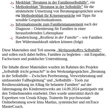
Merkblatt "Beratung in der Familienselbsthilfe"
, ein
Methodenblatt "Beratung in der Selbsthilfe”
für die
strukturierte Umsetzung von Beratungsgesprächen sowie
ein
Methodenblatt für Krisengespräche
mit Tipps für
sensible Gesprächssituationen.
Informationsseite zum Familienmanagement
nach der
Diagnose – Orientierung für Familien in einer
herausfordernden Lebensphase
Handreichung
„
Resilienz in der Familie
“ – wie Familien
ihre Widerstandskraft stärken können (folgt)
Diese Materialien sind Teil unseres
„
Werkzeugkoffers Selbsthilfe
“
und sollen euch dabei helfen, Familien zu begleiten – mit Empathie,
Fachwissen und praktischer Unterstützung.
Die Inhalte dieser Materialien wurden im Rahmen des Projekts
„
Selbsthilfe leicht gemacht!
“ in den Werkstattgesprächen „Beratung
in der Selbsthilfe – Zwischen Peerberatung, Verweisberatung und
umfassender Fallbegleitung“ und „Selbsthilfe - Tools zur
Resilienzstärkung im Alltag für belastete Familien“ auf der
Jahrestagung des Kindernetzwerks am 14.09.2024 partizipativ mit
den Teilnehmenden erarbeitet. Dies wurde unterstützt durch die
Expertisen von Ursula Klupp, Trainerin für psychosoziale
Onlineberatung sowie Irina Martius, systemischer und emTrace
MasterCoach.