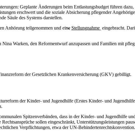
hterungen: Geplante Änderungen beim Entlastungsbudget führen dazu, da
stungen erschwert und die soziale Absicherung pflegender Angehöriger
nde Säule des Systems darstellen.
chen Anhörung teilgenommen und eine
Stellungnahme
eingebracht. Dari
n Nina Warken, den Reformentwurf anzupassen und Familien mit pflege
inanzreform der Gesetzlichen Krankenversicherung (GKV)
gebilligt.
turreform der Kinder- und Jugendhilfe
(Erstes Kinder- und Jugendhilfe
n.
munalen Spitzenverbänden, dass in der Kinder- und Jugendhilfe und d
e Rechtsansprüche sollen eingeschränkt, Unterstützungsleistungen pausc
echtlichen Verpflichtungen, etwa der UN-Behindertenrechtskonvention