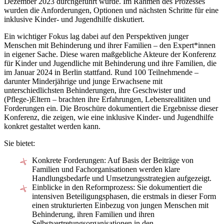
Dezember 2023 durchgeführt wurde. Im Rahmen des Prozesses
wurden die Anforderungen, Optionen und nächsten Schritte für eine
inklusive Kinder- und Jugendhilfe diskutiert.
Ein wichtiger Fokus lag dabei auf den Perspektiven junger
Menschen mit Behinderung und ihrer Familien – den Expert*innen
in eigener Sache. Diese waren maßgebliche Akteure der Konferenz
für Kinder und Jugendliche mit Behinderung und ihre Familien, die
im Januar 2024 in Berlin stattfand. Rund 100 Teilnehmende –
darunter Minderjährige und junge Erwachsene mit
unterschiedlichsten Behinderungen, ihre Geschwister und
(Pflege-)Eltern – brachten ihre Erfahrungen, Lebensrealitäten und
Forderungen ein. Die Broschüre dokumentiert die Ergebnisse dieser
Konferenz, die zeigen, wie eine inklusive Kinder- und Jugendhilfe
konkret gestaltet werden kann.
Sie bietet:
Konkrete Forderungen: Auf Basis der Beiträge von
Familien und Fachorganisationen werden klare
Handlungsbedarfe und Umsetzungsstrategien aufgezeigt.
Einblicke in den Reformprozess: Sie dokumentiert die
intensiven Beteiligungsphasen, die erstmals in dieser Form
einen strukturierten Einbezug von jungen Menschen mit
Behinderung, ihren Familien und ihren
Selbstvertretungsorganisationen in den